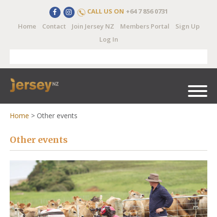
CALL US ON
+64 7 856 0731
Home
Contact
Join Jersey NZ
Members Portal
Sign Up
Log In
Home
>
Other events
Other events